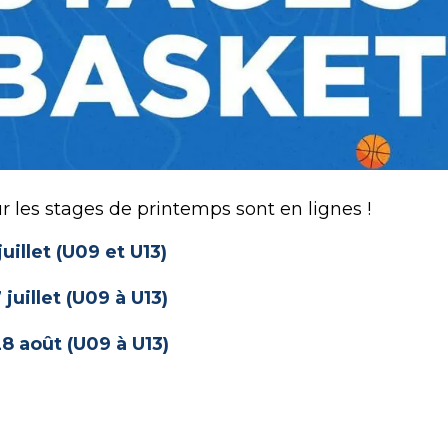
ur les stages de printemps sont en lignes !
uillet (U09 et U13)
 juillet (U09 à U13)
8 août (U09 à U13)